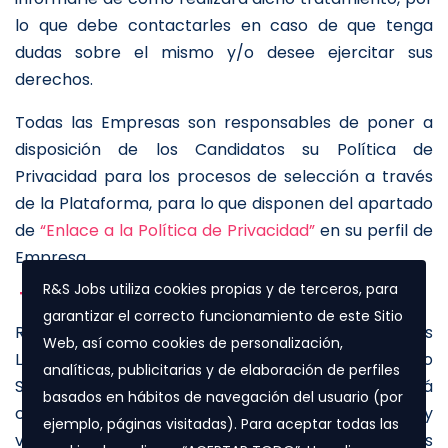
lo que debe contactarles en caso de que tenga
dudas sobre el mismo y/o desee ejercitar sus
derechos.
Todas las Empresas son responsables de poner a
disposición de los Candidatos su Política de
Privacidad para los procesos de selección a través
de la Plataforma, para lo que disponen del apartado
de
“Enlace a la Política de Privacidad”
en su perfil de
Empresa.
R&S Jobs utiliza cookies propias y de terceros, para
10. MODIFICACIONES DE LOS TÉRMINOS.
garantizar el correcto funcionamiento de este Sitio
R&S Jobs podrá realizar cambios en los Términos
Web, así como cookies de personalización,
Legales y/o en las funcionalidades de la Plataforma o
analíticas, publicitarias y de elaboración de perfiles
Servicios periódicamente, en cuyo caso, ello le será
basados en hábitos de navegación del usuario (por
comunicado mediante la actualización de fecha y
ejemplo, páginas visitadas). Para aceptar todas las
versión en la parte superior de los Términos Legales