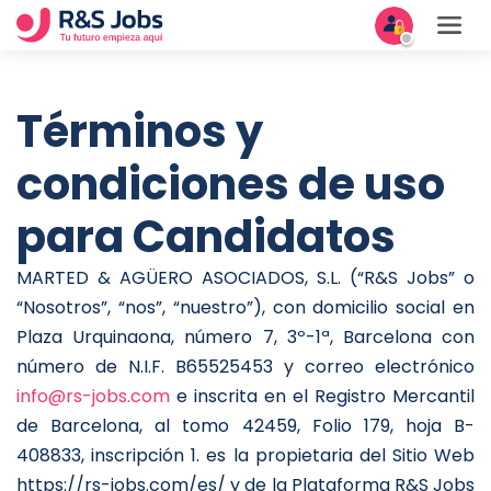
Términos y
condiciones de uso
para Candidatos
MARTED & AGÜERO ASOCIADOS, S.L. (“R&S Jobs” o
“Nosotros”, “nos”, “nuestro”), con domicilio social en
Plaza Urquinaona, número 7, 3º-1ª, Barcelona con
número de N.I.F. B65525453 y correo electrónico
info@rs-jobs.com
e inscrita en el Registro Mercantil
de Barcelona, al tomo 42459, Folio 179, hoja B-
408833, inscripción 1. es la propietaria del Sitio Web
https://rs-jobs.com/es/ y de la Plataforma R&S Jobs