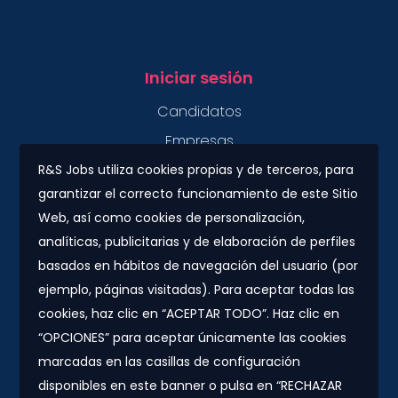
Iniciar sesión
Candidatos
Empresas
R&S Jobs utiliza cookies propias y de terceros, para
garantizar el correcto funcionamiento de este Sitio
Contacto
Web, así como cookies de personalización,
Plaza Urquinaona, 7. 5º 1ª.
analíticas, publicitarias y de elaboración de perfiles
08010 - Barcelona
basados en hábitos de navegación del usuario (por
info@rs-jobs.com
ejemplo, páginas visitadas). Para aceptar todas las
cookies, haz clic en “ACEPTAR TODO”. Haz clic en
900 877 735 / 930 500 800
“OPCIONES” para aceptar únicamente las cookies
marcadas en las casillas de configuración
Síguenos
disponibles en este banner o pulsa en “RECHAZAR