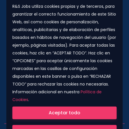
R&S Jobs utiliza cookies propias y de terceros, para
garantizar el correcto funcionamiento de este Sitio
Contacto
Web, así como cookies de personalización,
Plaza Urquinaona, 7. 5º 1ª.
analíticas, publicitarias y de elaboración de perfiles
08010 - Barcelona
basados en hábitos de navegación del usuario (por
info@rs-jobs.com
ejemplo, páginas visitadas). Para aceptar todas las
cookies, haz clic en “ACEPTAR TODO”. Haz clic en
900 877 735 / 930 500 800
“OPCIONES” para aceptar únicamente las cookies
marcadas en las casillas de configuración
Síguenos
disponibles en este banner o pulsa en “RECHAZAR
TODO” para rechazar las cookies no necesarias.
Información adicional en nuestra
Política de
Cookies
.
Compañía colaboradora del Grupo Konector
Aceptar todo