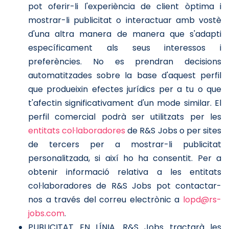
pot oferir-li l'experiència de client òptima i
mostrar-li publicitat o interactuar amb vostè
d'una altra manera de manera que s'adapti
específicament als seus interessos i
preferències. No es prendran decisions
automatitzades sobre la base d'aquest perfil
que produeixin efectes jurídics per a tu o que
t'afectin significativament d'un mode similar. El
perfil comercial podrà ser utilitzats per les
entitats col·laboradores
de R&S Jobs o per sites
de tercers per a mostrar-li publicitat
personalitzada, si així ho ha consentit. Per a
obtenir informació relativa a les entitats
col·laboradores de R&S Jobs pot contactar-
nos a través del correu electrònic a
lopd@rs-
jobs.com
.
PUBLICITAT EN LÍNIA. R&S Jobs tractarà les