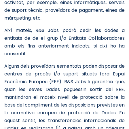
activitat, per exemple, eines informàtiques, serveis
de suport tècnic, proveïdors de pagament, eines de
màrqueting, etc.
Així mateix, R&S Jobs podrà cedir les dades a
entitats de de el grup i/o Entitats Col·laboradores
amb els fins anteriorment indicats, si així ho ha
consentit.
Alguns dels proveïdors esmentats poden disposar de
centres de procés i/o suport situats fora Espai
Econòmic Europeu (EEE). R&S Jobs li garanteix que,
quan les seves Dades poguessin sortir del EEE,
mantindran el mateix nivell de protecció sobre la
base del compliment de les disposicions previstes en
la normativa europea de protecció de Dades. En
aquest sentit, les transferències internacionals de
Dades es realitzaran (i) a països amb un adequat