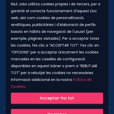
R&S Jobs utilitza cookies pròpies i de tercers, per a
garantir el correcte funcionament d'aquest Lloc
Contacte
web, així com cookies de personalització,
Plaza Urquinaona, 7. 5º 1ª.
analítiques, publicitàries i d'elaboració de perfils
08010 - Barcelona
basats en hàbits de navegació de l'usuari (per
info@rs-jobs.com
exemple, pàgines visitades). Per a acceptar totes
les cookies, fes clic a “ACCEPTAR TOT”. Fes clic en
900 877 735 / 930 500 800
“OPCIONS” per a acceptar únicament les cookies
marcades en les caselles de configuració
Segueix-nos
disponibles en aquest bàner o prem a “REBUTJAR
TOT” per a rebutjar les cookies no necessàries.
Informació addicional en la nostra
Política de
Cookies
.
Companyia col·laboradora del Grup Konector
Acceptar-ho tot