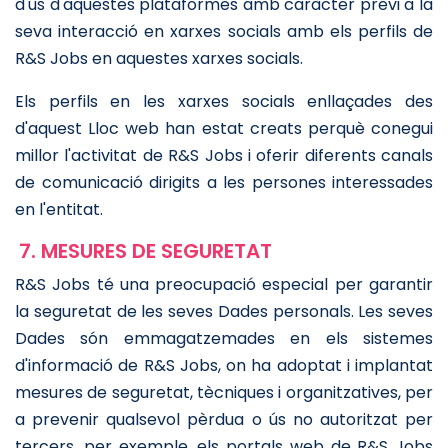
d'ús d'aquestes plataformes amb caràcter previ a la
seva interacció en xarxes socials amb els perfils de
R&S Jobs en aquestes xarxes socials.
Els perfils en les xarxes socials enllaçades des
d'aquest Lloc web han estat creats perquè conegui
millor l'activitat de R&S Jobs i oferir diferents canals
de comunicació dirigits a les persones interessades
en l'entitat.
7. MESURES DE SEGURETAT
R&S Jobs té una preocupació especial per garantir
la seguretat de les seves Dades personals. Les seves
Dades són emmagatzemades en els sistemes
d'informació de R&S Jobs, on ha adoptat i implantat
mesures de seguretat, tècniques i organitzatives, per
a prevenir qualsevol pèrdua o ús no autoritzat per
tercers, per exemple, els portals web de R&S Jobs