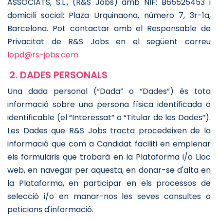
ASSOCIATS, S.L., (R&S Jobs) amb NIF: B65525453 i
domicili social: Plaza Urquinaona, número 7, 3r-1a,
Barcelona. Pot contactar amb el Responsable de
Privacitat de R&S Jobs en el següent correu
lopd@rs-jobs.com
.
2. DADES PERSONALS
Una dada personal (“Dada” o “Dades”) és tota
informació sobre una persona física identificada o
identificable (el “Interessat” o “Titular de les Dades”).
Les Dades que R&S Jobs tracta procedeixen de la
informació que com a Candidat faciliti en emplenar
els formularis que trobarà en la Plataforma i/o Lloc
web, en navegar per aquesta, en donar-se d'alta en
la Plataforma, en participar en els processos de
selecció i/o en manar-nos les seves consultes o
peticions d'informació.