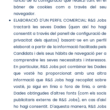
funció de la configuració que realitzi tant en el
bàner de cookies com a través del seu
navegador.
ELABORACIÓ D'UN PERFIL COMERCIAL: R&S Jobs
tractarà les seves Dades (quan així ho hagi
consentit a través del panell de configuració de
privacitat dels ajustos) basant-se en un perfil
elaborat a partir de la informació facilitada pels
Candidats i dels seus hàbits de navegació per a
comprendre les seves necessitats i interessos.
En particular, R&S Jobs pot combinar les Dades
que vostè ha proporcionat amb una altra
informació que R&S Jobs hagi recopilat sobre
vostè, ja sigui en línia o fora de línia, o amb
Dades obtingudes d'altres fonts (com els socis
publicitaris externs de R&S Jobs), en cas d'així
ho hagi consentit. D'aquesta manera, R&S Jobs