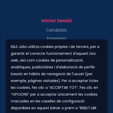
Iniciar Sessió
Candidats
Empreses
R&S Jobs utilitza cookies pròpies i de tercers, per a
garantir el correcte funcionament d'aquest Lloc
Contacte
web, així com cookies de personalització,
Plaza Urquinaona, 7. 5º 1ª.
analítiques, publicitàries i d'elaboració de perfils
08010 - Barcelona
basats en hàbits de navegació de l'usuari (per
info@rs-jobs.com
exemple, pàgines visitades). Per a acceptar totes
les cookies, fes clic a “ACCEPTAR TOT”. Fes clic en
900 877 735 / 930 500 800
“OPCIONS” per a acceptar únicament les cookies
marcades en les caselles de configuració
Segueix-nos
disponibles en aquest bàner o prem a “REBUTJAR