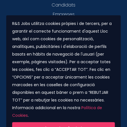
Candidats
Empreses
R&S Jobs utilitza cookies pròpies i de tercers, per a
garantir el correcte funcionament d'aquest Lloc
Contacte
web, així com cookies de personalització,
Plaza Urquinaona, 7. 5º 1ª.
analítiques, publicitàries i d'elaboració de perfils
08010 - Barcelona
basats en hàbits de navegació de l'usuari (per
info@rs-jobs.com
exemple, pàgines visitades). Per a acceptar totes
les cookies, fes clic a “ACCEPTAR TOT”. Fes clic en
900 877 735 / 930 500 800
“OPCIONS” per a acceptar únicament les cookies
marcades en les caselles de configuració
Segueix-nos
disponibles en aquest bàner o prem a “REBUTJAR
TOT” per a rebutjar les cookies no necessàries.
Informació addicional en la nostra
Política de
Cookies
.
Companyia col·laboradora del Grup Konector