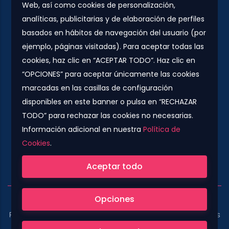
Web, así como cookies de personalización,
Plaza Urquinaona, 7. 5º 1ª.
analíticas, publicitarias y de elaboración de perfiles
08010 - Barcelona
basados en hábitos de navegación del usuario (por
info@rs-jobs.com
ejemplo, páginas visitadas). Para aceptar todas las
cookies, haz clic en “ACEPTAR TODO”. Haz clic en
900 877 735 / 930 500 800
“OPCIONES” para aceptar únicamente las cookies
marcadas en las casillas de configuración
Síguenos
disponibles en este banner o pulsa en “RECHAZAR
TODO” para rechazar las cookies no necesarias.
Información adicional en nuestra
Política de
Cookies
.
Compañía colaboradora del Grupo Konector
Aceptar todo
Opciones
Copyright © 2022. All Rights Reserved.
|
Aviso legal
|
Política de Cookies
|
Política de privacidad de Empresas
|
Términos y condiciones para empresas
|
Política de