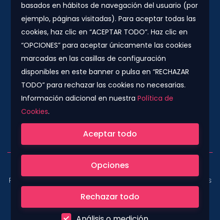
08010 - Barcelona
basados en hábitos de navegación del usuario (por
info@rs-jobs.com
ejemplo, páginas visitadas). Para aceptar todas las
cookies, haz clic en “ACEPTAR TODO”. Haz clic en
900 877 735 / 930 500 800
“OPCIONES” para aceptar únicamente las cookies
marcadas en las casillas de configuración
Síguenos
disponibles en este banner o pulsa en “RECHAZAR
TODO” para rechazar las cookies no necesarias.
Información adicional en nuestra
Política de
Cookies
.
Compañía colaboradora del Grupo Konector
Aceptar todo
Opciones
Copyright © 2022. All Rights Reserved.
|
Aviso legal
|
Política de Cookies
|
Política de privacidad de Empresas
|
Términos y condiciones para empresas
|
Política de
Rechazar todo
privacidad de candidatos
|
Términos y condiciones
Análisis o medición
para candidatos
|
Normas de publicación de ofertas