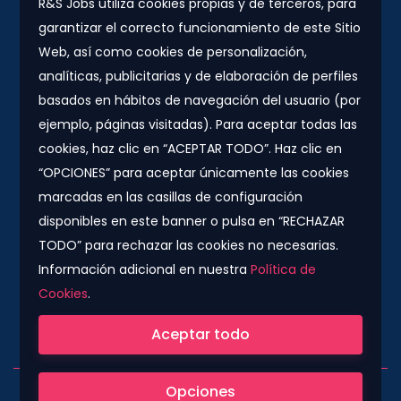
R&S Jobs utiliza cookies propias y de terceros, para
garantizar el correcto funcionamiento de este Sitio
Contacto
Web, así como cookies de personalización,
Plaza Urquinaona, 7. 5º 1ª.
analíticas, publicitarias y de elaboración de perfiles
08010 - Barcelona
basados en hábitos de navegación del usuario (por
info@rs-jobs.com
ejemplo, páginas visitadas). Para aceptar todas las
cookies, haz clic en “ACEPTAR TODO”. Haz clic en
900 877 735 / 930 500 800
“OPCIONES” para aceptar únicamente las cookies
marcadas en las casillas de configuración
Síguenos
disponibles en este banner o pulsa en “RECHAZAR
TODO” para rechazar las cookies no necesarias.
Información adicional en nuestra
Política de
Cookies
.
Compañía colaboradora del Grupo Konector
Aceptar todo
Opciones
Copyright © 2022. All Rights Reserved.
|
Aviso legal
|