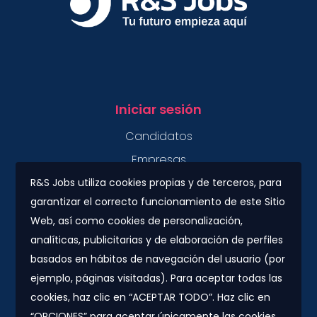
Iniciar sesión
Candidatos
Empresas
R&S Jobs utiliza cookies propias y de terceros, para
garantizar el correcto funcionamiento de este Sitio
Contacto
Web, así como cookies de personalización,
Plaza Urquinaona, 7. 5º 1ª.
analíticas, publicitarias y de elaboración de perfiles
08010 - Barcelona
basados en hábitos de navegación del usuario (por
info@rs-jobs.com
ejemplo, páginas visitadas). Para aceptar todas las
cookies, haz clic en “ACEPTAR TODO”. Haz clic en
900 877 735 / 930 500 800
“OPCIONES” para aceptar únicamente las cookies