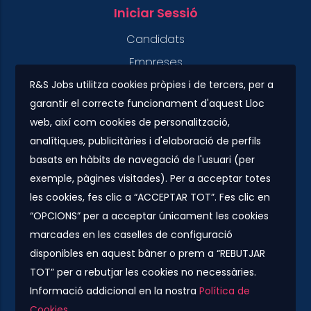
Iniciar Sessió
Candidats
Empreses
R&S Jobs utilitza cookies pròpies i de tercers, per a
garantir el correcte funcionament d'aquest Lloc
Contacte
web, així com cookies de personalització,
Plaza Urquinaona, 7. 5º 1ª.
analítiques, publicitàries i d'elaboració de perfils
08010 - Barcelona
basats en hàbits de navegació de l'usuari (per
info@rs-jobs.com
exemple, pàgines visitades). Per a acceptar totes
les cookies, fes clic a “ACCEPTAR TOT”. Fes clic en
900 877 735 / 930 500 800
“OPCIONS” per a acceptar únicament les cookies
marcades en les caselles de configuració
Segueix-nos
disponibles en aquest bàner o prem a “REBUTJAR
TOT” per a rebutjar les cookies no necessàries.
Informació addicional en la nostra
Política de
Cookies
.