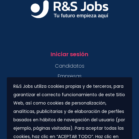
Iniciar sesión
Candidatos
Empresas
R&S Jobs utiliza cookies propias y de terceros, para
garantizar el correcto funcionamiento de este Sitio
Contacto
Web, así como cookies de personalización,
Plaza Urquinaona, 7. 5º 1ª.
analíticas, publicitarias y de elaboración de perfiles
08010 - Barcelona
basados en hábitos de navegación del usuario (por
info@rs-jobs.com
ejemplo, páginas visitadas). Para aceptar todas las
cookies, haz clic en “ACEPTAR TODO”. Haz clic en
900 877 735 / 930 500 800