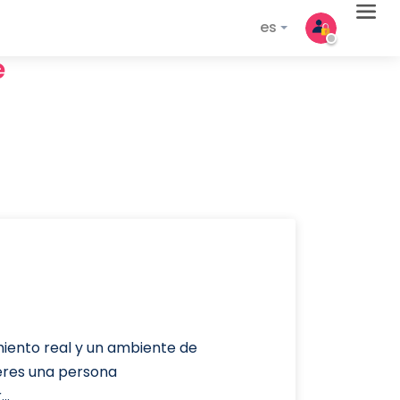
es
e
miento real y un ambiente de
 eres una persona
..