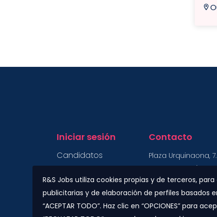
O
Iniciar sesión
Contacto
Candidatos
Plaza Urquinaona, 7. 
08010 - Barcelona
Empresas
R&S Jobs utiliza cookies propias y de terceros, par
info@rs-jobs.com
publicitarias y de elaboración de perfiles basados 
900 877 735 / 930 5
“ACEPTAR TODO”. Haz clic en “OPCIONES” para acept