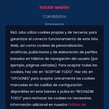
Iniciar sesión
Candidatos
Empresas
R&S Jobs utiliza cookies propias y de terceros, para
garantizar el correcto funcionamiento de este Sitio
Contacto
Web, así como cookies de personalización,
Plaza Urquinaona, 7. 5º 1ª.
analíticas, publicitarias y de elaboración de perfiles
08010 - Barcelona
basados en hábitos de navegación del usuario (por
info@rs-jobs.com
ejemplo, páginas visitadas). Para aceptar todas las
cookies, haz clic en “ACEPTAR TODO”. Haz clic en
900 877 735 / 930 500 800
“OPCIONES” para aceptar únicamente las cookies
marcadas en las casillas de configuración
Síguenos
disponibles en este banner o pulsa en “RECHAZAR
TODO” para rechazar las cookies no necesarias.
Información adicional en nuestra
Política de