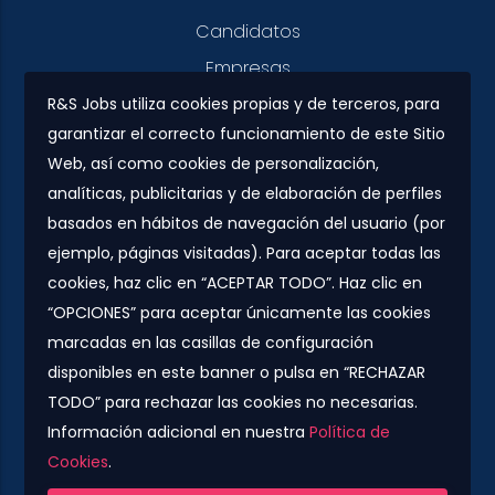
Candidatos
Empresas
R&S Jobs utiliza cookies propias y de terceros, para
garantizar el correcto funcionamiento de este Sitio
Contacto
Web, así como cookies de personalización,
Plaza Urquinaona, 7. 5º 1ª.
analíticas, publicitarias y de elaboración de perfiles
08010 - Barcelona
basados en hábitos de navegación del usuario (por
info@rs-jobs.com
ejemplo, páginas visitadas). Para aceptar todas las
cookies, haz clic en “ACEPTAR TODO”. Haz clic en
900 877 735 / 930 500 800
“OPCIONES” para aceptar únicamente las cookies
marcadas en las casillas de configuración
Síguenos
disponibles en este banner o pulsa en “RECHAZAR
TODO” para rechazar las cookies no necesarias.
Información adicional en nuestra
Política de
Cookies
.
Compañía colaboradora del Grupo Konector