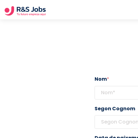
Nom
*
Segon Cognom
Data de naixem