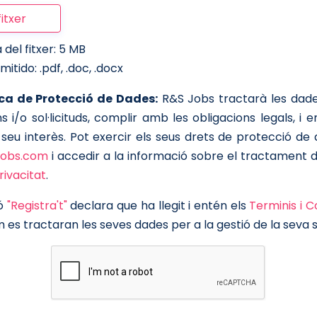
itxer
del fitxer: 5 MB
tido: .pdf, .doc, .docx
ca de Protecció de Dades:
R&S Jobs tractarà les dade
s i/o sol·licituds, complir amb les obligacions legals, i e
 seu interès. Pot exercir els seus drets de protecció de 
jobs.com
i accedir a la informació sobre el tractament 
rivacitat
.
tó
"Registra't"
declara que ha llegit i entén els
Terminis i C
 es tractaran les seves dades per a la gestió de la seva sol