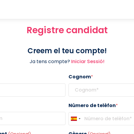
Registre candidat
Creem el teu compte!
Ja tens compte?
Iniciar Sessió!
Cognom
*
Número de telèfon
*
ent
Gènere