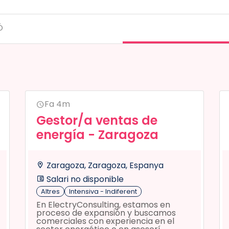
Ó
Fa 4m
Gestor/a ventas de
energía - Zaragoza
Zaragoza, Zaragoza, Espanya
Salari no disponible
Altres
Intensiva - Indiferent
En ElectryConsulting, estamos en
proceso de expansión y buscamos
comerciales con experiencia en el