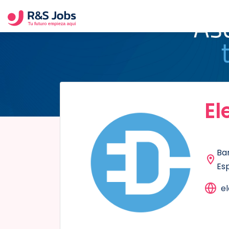
El
Ba
Es
e