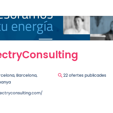
ectryConsulting
rcelona, Barcelona,
22 ofertes publicades
panya
lectryconsulting.com/