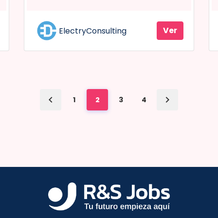
Ver
ElectryConsulting
1
2
3
4