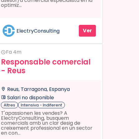
asesor/a comercial especialista en la
optimiz...
Ver
ElectryConsulting
Fa 4m
Responsable comercial
- Reus
Reus, Tarragona, Espanya
Salari no disponible
Altres
Intensiva - Indiferent
T'apassionen les vendes? A
ElectryConsulting, busquem
comercials amb un clar desig de
creixement professional en un sector
en con...