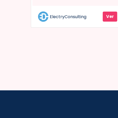
Ver
ElectryConsulting