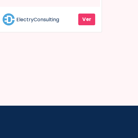
Ver
ElectryConsulting