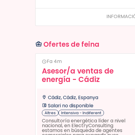
INFORMACI
Ofertes de feina
Fa 4m
Asesor/a ventas de
energía - Cádiz
Cádiz, Cádiz, Espanya
Salari no disponible
Altres
Intensiva - Indiferent
Consultoría energética líder a nivel
nacional, en ElectryConsulting
estamos en búsqueda de agentes